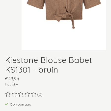
Kiestone Blouse Babet
KS1301 - bruin
€49,95
Incl. btw
(0)
De beoordeling van dit product is
0
van de 5
Op voorraad