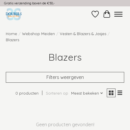
Gratis verzending boven de €50,-
Verlanglijst
Winkelwag
Home
/
Webshop Meiden
/
Vesten & Blazers & Jasjes
/
Blazers
Blazers
Filters weergeven
0 producten
Sorteren op
Meest bekeken
Geen producten gevonden!