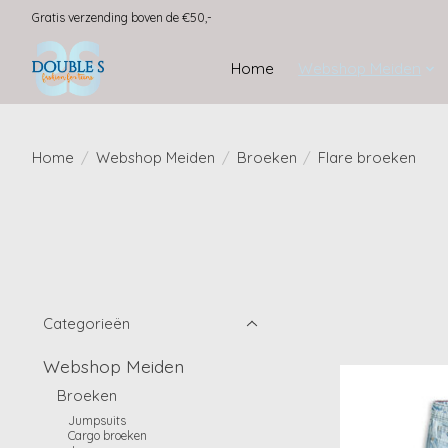
Gratis verzending boven de €50,-
Home
Webshop Meiden
Home
/
Webshop Meiden
/
Broeken
/
Flare broeken
Categorieën
Webshop Meiden
Broeken
Jumpsuits
Cargo broeken