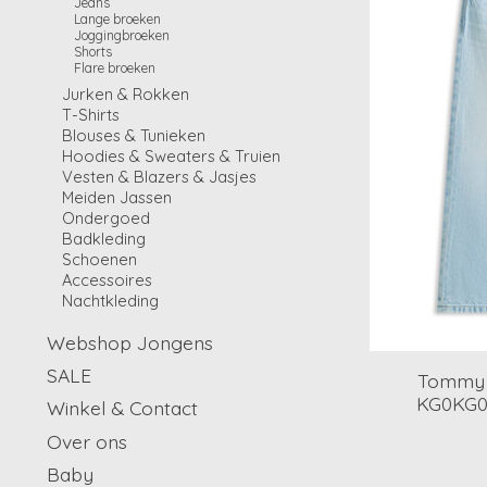
Jeans
Lange broeken
Joggingbroeken
Shorts
Flare broeken
Jurken & Rokken
T-Shirts
Blouses & Tunieken
Hoodies & Sweaters & Truien
Vesten & Blazers & Jasjes
Meiden Jassen
Ondergoed
Badkleding
Schoenen
Accessoires
Nachtkleding
Webshop Jongens
SALE
Tommy H
KG0KG09
Winkel & Contact
Over ons
Baby