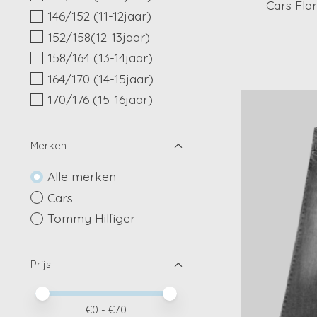
Cars Fla
146/152 (11-12jaar)
152/158(12-13jaar)
158/164 (13-14jaar)
164/170 (14-15jaar)
170/176 (15-16jaar)
Merken
Alle merken
Cars
Tommy Hilfiger
Prijs
Minimale prijswaarde
Price maximum value
€
0
- €
70