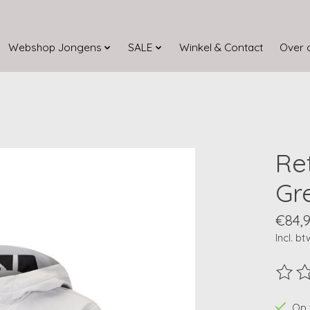
Webshop Jongens
SALE
Winkel & Contact
Over 
Re
Gr
€84,
Incl. bt
De beo
Op 