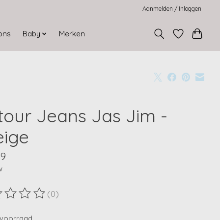
Aanmelden / Inloggen
ons
Baby
Merken
tour Jeans Jas Jim -
eige
99
w
(0)
ordeling van dit product is
0
van de 5
voorraad