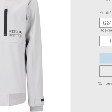
Maat:
*
Hoevee
Toev