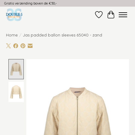
Gratis verzending boven de €50,-
Verlanglijst
Winkelwag
Home
/
Jas padded ballon sleeves 65040 - zand
Product image slideshow Items