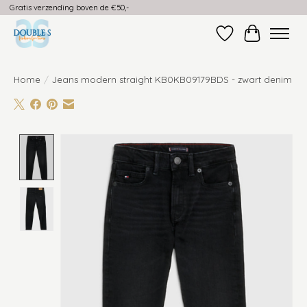
Gratis verzending boven de €50,-
Verlanglijst
Winkelwag
Home
/
Jeans modern straight KB0KB09179BDS - zwart denim
Product image slideshow Items