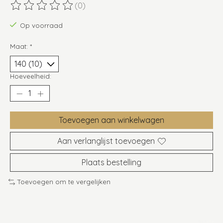
(0)
De beoordeling van dit product is
0
van de 5
Op voorraad
Maat:
*
Hoeveelheid:
Toevoegen aan winkelwagen
Aan verlanglijst toevoegen
Plaats bestelling
Toevoegen om te vergelijken