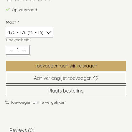
De beoordeling van dit product is
0
van de 5
Op voorraad
Maat:
*
Hoeveelheid:
Toevoegen aan winkelwagen
Aan verlanglijst toevoegen
Plaats bestelling
Toevoegen om te vergelijken
Reviews (0)