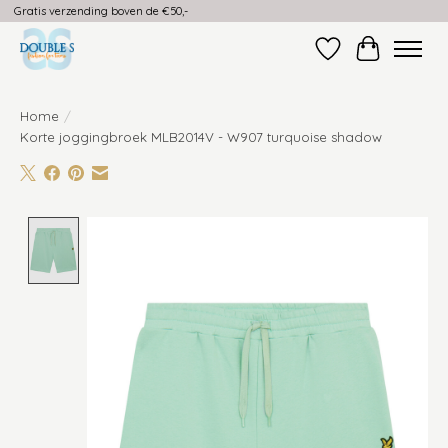
Gratis verzending boven de €50,-
Verlanglijst
Winkelwag
Home
/
Korte joggingbroek MLB2014V - W907 turquoise shadow
Product image slideshow Items