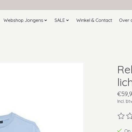
Webshop Jongens
SALE
Winkel & Contact
Over 
Rel
li
€59,
Incl. bt
De beo
Op 