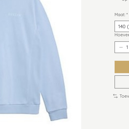
Maat:
*
Hoevee
Toev