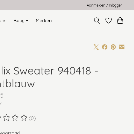
Aanmelden / Inloggen
ons
Baby
Merken
lix Sweater 940418 -
chtblauw
95
w
(0)
ordeling van dit product is
0
van de 5
voorraad