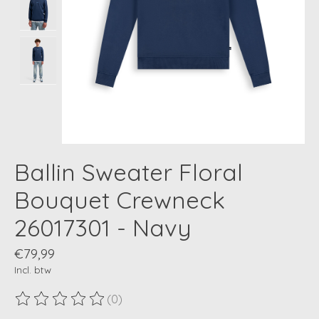
Ballin Sweater Floral
Bouquet Crewneck
26017301 - Navy
€79,99
Incl. btw
(0)
De beoordeling van dit product is
0
van de 5