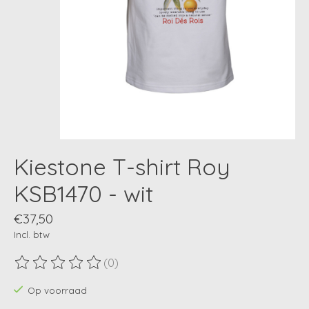
Kiestone T-shirt Roy
KSB1470 - wit
€37,50
Incl. btw
(0)
De beoordeling van dit product is
0
van de 5
Op voorraad