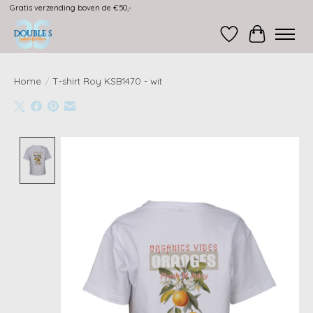
Gratis verzending boven de €50,-
Verlanglijst
Winkelwag
Home
/
T-shirt Roy KSB1470 - wit
Product image slideshow Items