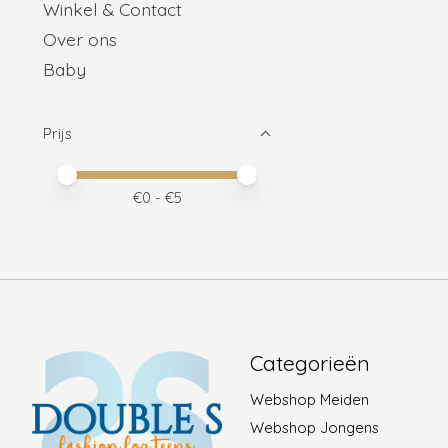
Winkel & Contact
Over ons
Baby
Prijs
Minimale prijswaarde
Price maximum value
€
0
- €
5
Categorieën
Webshop Meiden
Webshop Jongens