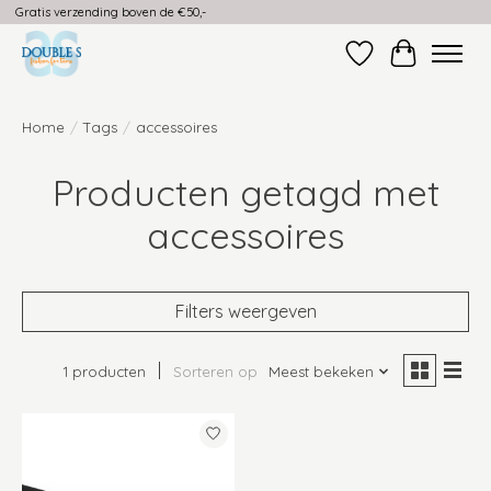
Gratis verzending boven de €50,-
Verlanglijst
Winkelwag
Home
/
Tags
/
accessoires
Producten getagd met
accessoires
Filters weergeven
1 producten
Sorteren op
Meest bekeken