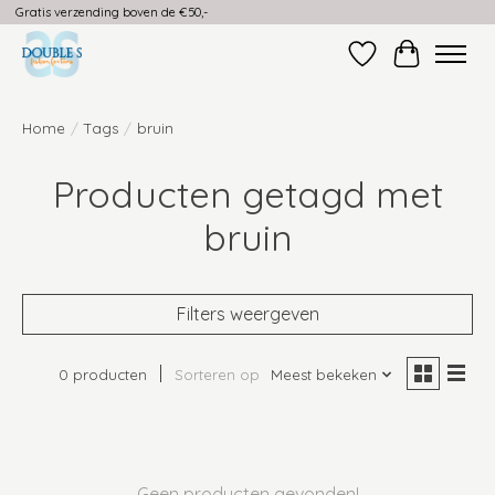
Gratis verzending boven de €50,-
Verlanglijst
Winkelwag
Home
/
Tags
/
bruin
Producten getagd met
bruin
Filters weergeven
0 producten
Sorteren op
Meest bekeken
Geen producten gevonden!