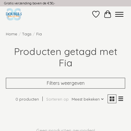
Gratis verzending boven de €50,-
Verlanglijst
Winkelwag
Home
/
Tags
/
Fia
Producten getagd met
Fia
Filters weergeven
0 producten
Sorteren op
Meest bekeken
Geen producten gevonden!