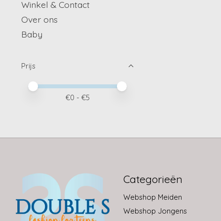
Winkel & Contact
Over ons
Baby
Prijs
Minimale prijswaarde
Price maximum value
€
0
- €
5
Categorieën
Webshop Meiden
Webshop Jongens