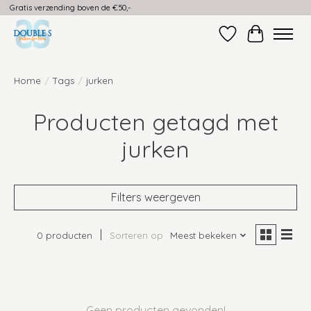
Gratis verzending boven de €50,-
Verlanglijst
Winkelwag
Home
/
Tags
/
jurken
Producten getagd met
jurken
Filters weergeven
0 producten
Sorteren op
Meest bekeken
Geen producten gevonden!