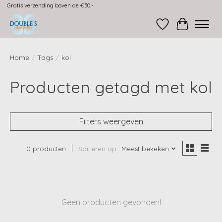
Gratis verzending boven de €50,-
Verlanglijst
Winkelwag
Home
/
Tags
/
kol
Producten getagd met kol
Filters weergeven
0 producten
Sorteren op
Meest bekeken
Geen producten gevonden!