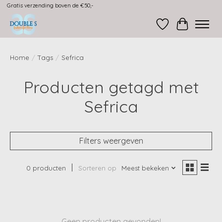
Gratis verzending boven de €50,-
Verlanglijst
Winkelwag
Home
/
Tags
/
Sefrica
Producten getagd met
Sefrica
Filters weergeven
0 producten
Sorteren op
Meest bekeken
Geen producten gevonden!