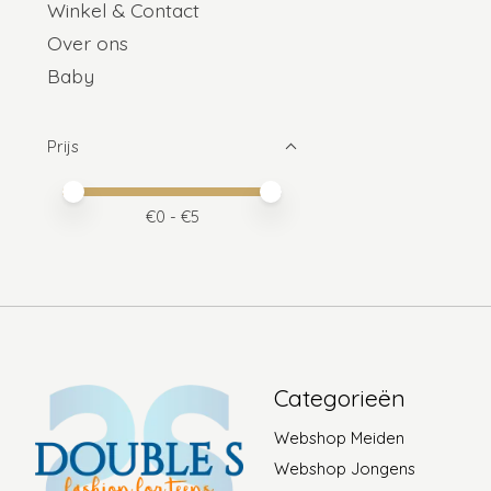
Winkel & Contact
Over ons
Baby
Prijs
Minimale prijswaarde
Price maximum value
€
0
- €
5
Categorieën
Webshop Meiden
Webshop Jongens