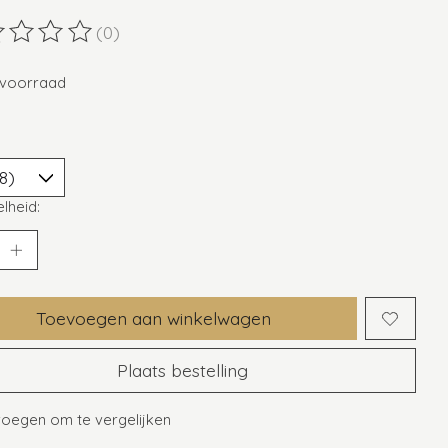
(0)
ordeling van dit product is
0
van de 5
voorraad
lheid:
Toevoegen aan winkelwagen
Plaats bestelling
oegen om te vergelijken