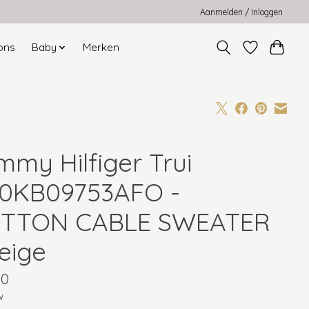
Aanmelden / Inloggen
ons
Baby
Merken
mmy Hilfiger Trui
0KB09753AFO -
TTON CABLE SWEATER
beige
90
w