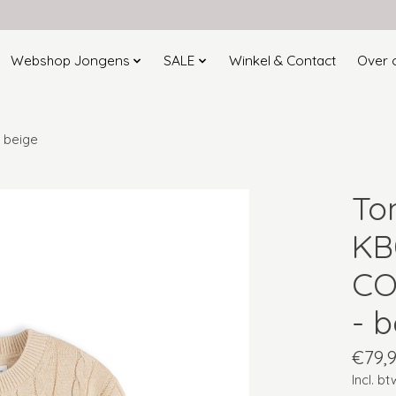
Webshop Jongens
SALE
Winkel & Contact
Over 
 beige
To
KB
CO
- 
€79,
Incl. bt