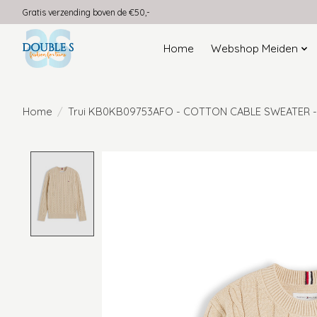
Gratis verzending boven de €50,-
Home
Webshop Meiden
Home
/
Trui KB0KB09753AFO - COTTON CABLE SWEATER -
Product image slideshow Items