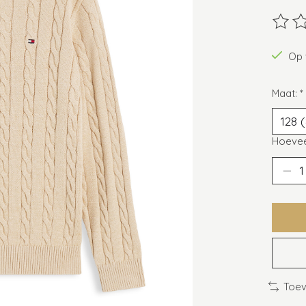
De beo
Op 
Maat:
*
Hoevee
Toev