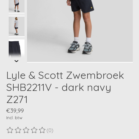
Lyle & Scott Zwembroek
SHB2211V - dark navy
Z271
€39,99
Incl. btw
(0)
De beoordeling van dit product is
0
van de 5