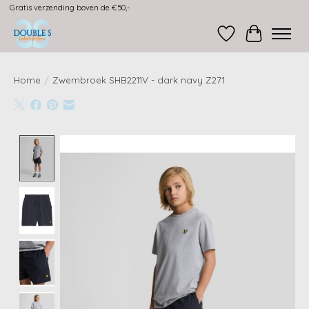
Gratis verzending boven de €50,-
Verlanglijst
Winkelwag
Home
/
Zwembroek SHB2211V - dark navy Z271
Product image slideshow Items